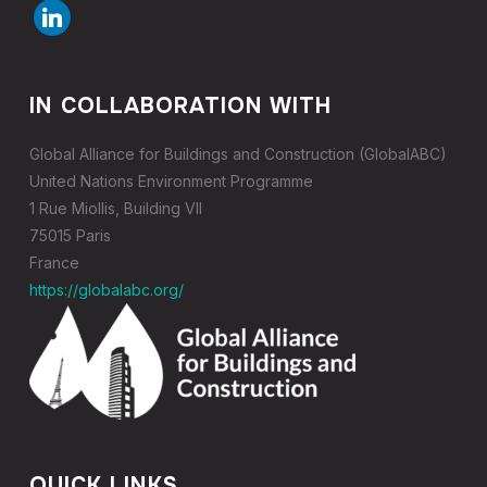
linkedin
IN COLLABORATION WITH
Global Alliance for Buildings and Construction (GlobalABC)
United Nations Environment Programme
1 Rue Miollis, Building VII
75015 Paris
France
https://globalabc.org/
QUICK LINKS